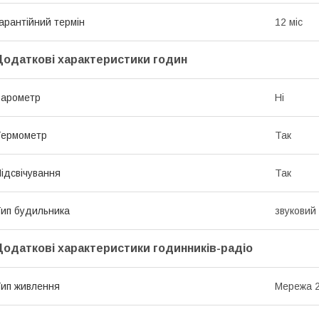
арантійний термін
12 міс
Додаткові характеристики годин
Барометр
Ні
Термометр
Так
ідсвічування
Так
ип будильника
звуковий
Додаткові характеристики годинників-радіо
ип живлення
Мережа 2