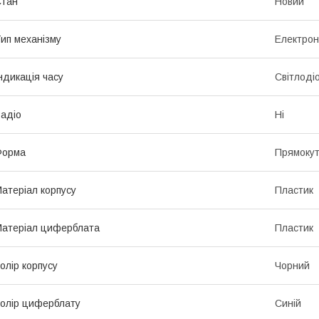
Стан
Новий
ип механізму
Електро
ндикація часу
Світлоді
адіо
Ні
Форма
Прямоку
атеріал корпусу
Пластик
атеріал циферблата
Пластик
олір корпусу
Чорний
олір циферблату
Синій