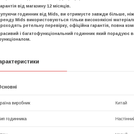
арантія від магазину 12 місяців.
упуючи годинник від Mids, ви отримуєте завжди більше, ніж
ренду Mids використовуються тільки високоякісні матеріал
роходять ретельну перевірку, офіційна гарантія, повна ком
расивий і багатофункціональний годинник який порадуює вас
функціоналом.
арактеристики
Основні
раїна виробник
Китай
ип годинника
Настінни