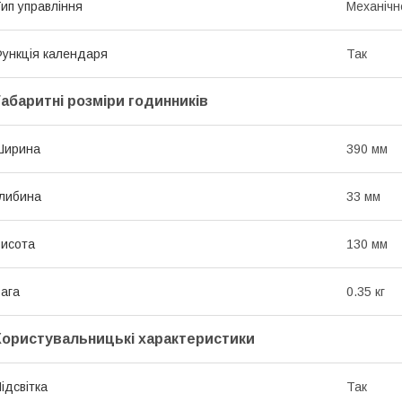
ип управління
Механічн
ункція календаря
Так
Габаритні розміри годинників
Ширина
390 мм
либина
33 мм
исота
130 мм
ага
0.35 кг
Користувальницькі характеристики
ідсвітка
Так