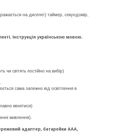
ажається на дисплеї) таймер, секундомір,
екті. Інструкція українською мовою.
 чи світять постійно на вибір)
.
нюється сама залежно від освітлення в
плавно мінятися)
ченні живлення).
мережевий адаптер, батарейки ААА,