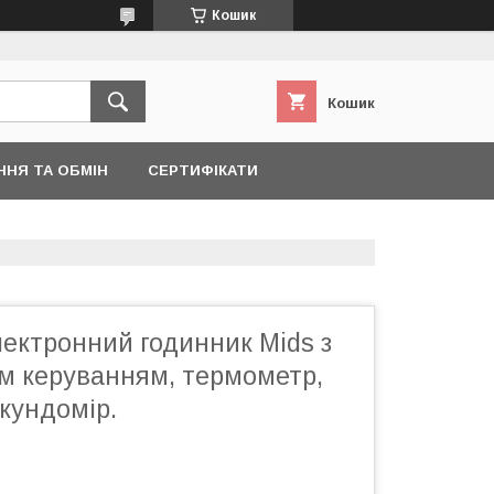
Кошик
Кошик
ННЯ ТА ОБМІН
СЕРТИФІКАТИ
ектронний годинник Mids з
м керуванням, термометр,
кундомір.