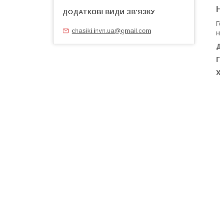
Г
chasiki.invn.ua@gmail.com
н
Г