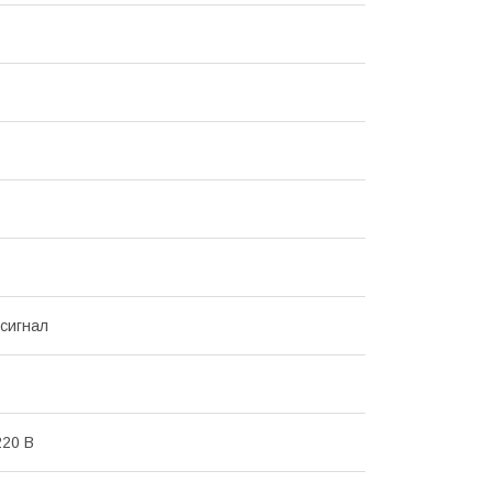
 сигнал
20 В