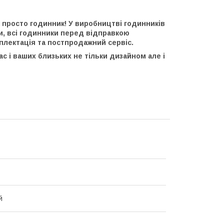
 просто годинник! У виробництві годинників
и, всі годинники перед відправкою
плектація та постпродажний сервіс.
 і ваших близьких не тільки дизайном але і
й