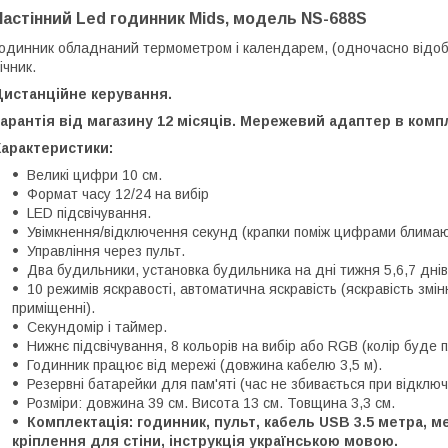
Настінний Led годинник Mids, модель NS-688S
одинник обладнаний термометром і календарем, (одночасно відобр
ічник.
Дистанційне керування.
арантія від магазину 12 місяців. Мережевий адаптер в компл
Характеристики:
Великі цифри 10 см.
Формат часу 12/24 на вибір
LED підсвічування.
Увімкнення/відключення секунд (крапки поміж цифрами блимають
Управління через пульт.
Два будильники, установка будильника на дні тижня 5,6,7 днів
10 режимів яскравості, автоматична яскравість (яскравість змі
приміщенні).
Секундомір і таймер.
Нижнє підсвічування, 8 кольорів на вибір або RGB (колір буде 
Годинник працює від мережі (довжина кабелю 3,5 м).
Резервні батарейки для пам'яті (час не збивається при відклю
Розміри: довжина 39 см. Висота 13 см. Товщина 3,3 см.
Комплектація: годинник, пульт, кабель USB 3.5 метра, 
кріплення для стіни, інструкція українською мовою.