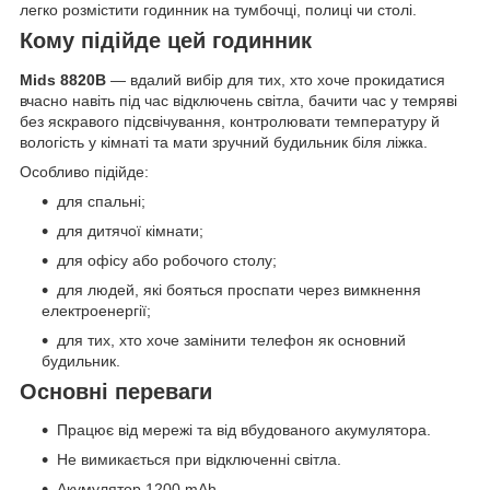
легко розмістити годинник на тумбочці, полиці чи столі.
Кому підійде цей годинник
Mids 8820B
— вдалий вибір для тих, хто хоче прокидатися
вчасно навіть під час відключень світла, бачити час у темряві
без яскравого підсвічування, контролювати температуру й
вологість у кімнаті та мати зручний будильник біля ліжка.
Особливо підійде:
для спальні;
для дитячої кімнати;
для офісу або робочого столу;
для людей, які бояться проспати через вимкнення
електроенергії;
для тих, хто хоче замінити телефон як основний
будильник.
Основні переваги
Працює від мережі та від вбудованого акумулятора.
Не вимикається при відключенні світла.
Акумулятор 1200 mAh.