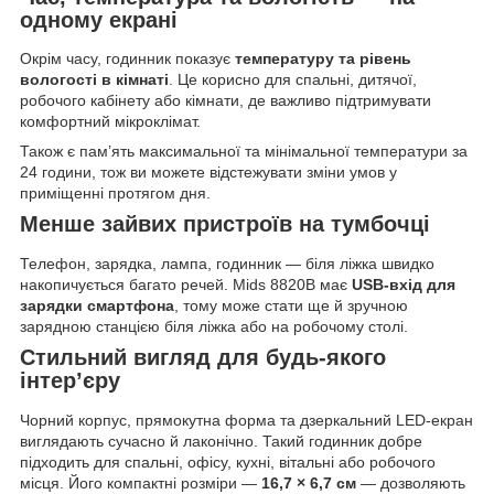
одному екрані
Окрім часу, годинник показує
температуру та рівень
вологості в кімнаті
. Це корисно для спальні, дитячої,
робочого кабінету або кімнати, де важливо підтримувати
комфортний мікроклімат.
Також є пам’ять максимальної та мінімальної температури за
24 години, тож ви можете відстежувати зміни умов у
приміщенні протягом дня.
Менше зайвих пристроїв на тумбочці
Телефон, зарядка, лампа, годинник — біля ліжка швидко
накопичується багато речей. Mids 8820B має
USB-вхід для
зарядки смартфона
, тому може стати ще й зручною
зарядною станцією біля ліжка або на робочому столі.
Стильний вигляд для будь-якого
інтер’єру
Чорний корпус, прямокутна форма та дзеркальний LED-екран
виглядають сучасно й лаконічно. Такий годинник добре
підходить для спальні, офісу, кухні, вітальні або робочого
місця. Його компактні розміри —
16,7 × 6,7 см
— дозволяють