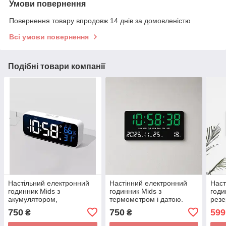
Умови повернення
Повернення товару впродовж 14 днів за домовленістю
Всі умови повернення
Подібні товари компанії
Настільний електронний
Настінний електронний
Наст
годинник Mids з
годинник Mids з
годи
акумулятором,
термометром і датою.
резе
термометром та
терм
750
750
599
₴
₴
гігрометром, білий.