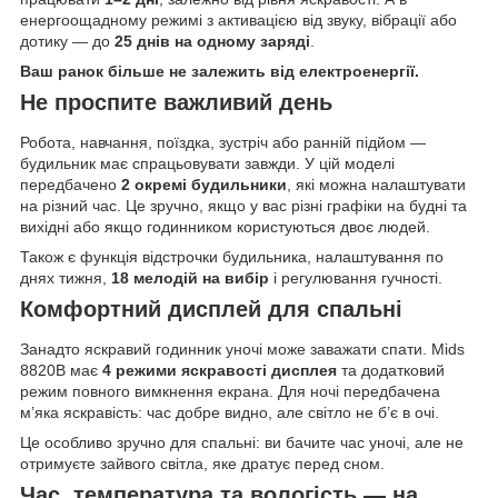
енергоощадному режимі з активацією від звуку, вібрації або
дотику — до
25 днів на одному заряді
.
Ваш ранок більше не залежить від електроенергії.
Не проспите важливий день
Робота, навчання, поїздка, зустріч або ранній підйом —
будильник має спрацьовувати завжди. У цій моделі
передбачено
2 окремі будильники
, які можна налаштувати
на різний час. Це зручно, якщо у вас різні графіки на будні та
вихідні або якщо годинником користуються двоє людей.
Також є функція відстрочки будильника, налаштування по
днях тижня,
18 мелодій на вибір
і регулювання гучності.
Комфортний дисплей для спальні
Занадто яскравий годинник уночі може заважати спати. Mids
8820B має
4 режими яскравості дисплея
та додатковий
режим повного вимкнення екрана. Для ночі передбачена
м’яка яскравість: час добре видно, але світло не б’є в очі.
Це особливо зручно для спальні: ви бачите час уночі, але не
отримуєте зайвого світла, яке дратує перед сном.
Час, температура та вологість — на