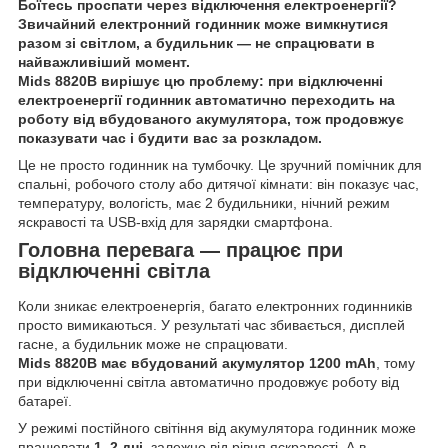
Боїтесь проспати через відключення електроенергії?
Звичайний електронний годинник може вимкнутися
разом зі світлом, а будильник — не спрацювати в
найважливіший момент.
Mids 8820B вирішує цю проблему:
при відключенні
електроенергії годинник автоматично переходить на
роботу від вбудованого акумулятора, тож продовжує
показувати час і будити вас за розкладом.
Це не просто годинник на тумбочку. Це зручний помічник для
спальні, робочого столу або дитячої кімнати: він показує час,
температуру, вологість, має 2 будильники, нічний режим
яскравості та USB-вхід для зарядки смартфона.
Головна перевага — працює при
відключенні світла
Коли зникає електроенергія, багато електронних годинників
просто вимикаються. У результаті час збивається, дисплей
гасне, а будильник може не спрацювати.
Mids 8820B має вбудований акумулятор 1200 mAh
, тому
при відключенні світла автоматично продовжує роботу від
батареї.
У режимі постійного світіння від акумулятора годинник може
працювати
1–2 дні
, залежно від рівня яскравості. А в