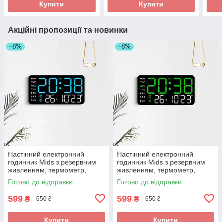
Купити
Купити
Акційні пропозиції та новинки
–8%
–8%
Настінний електронний
Настінний електронний
годинник Mids з резервним
годинник Mids з резервним
живленням, термометр,
живленням, термометр,
календар.
календар.
Готово до відправки
Готово до відправки
599
599
₴
₴
650 ₴
650 ₴
Купити
Купити