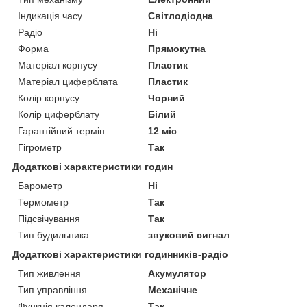
Індикація часу
Світлодіодна
Радіо
Ні
Форма
Прямокутна
Матеріал корпусу
Пластик
Матеріал циферблата
Пластик
Колір корпусу
Чорний
Колір циферблату
Білий
Гарантійний термін
12 міс
Гігрометр
Так
Додаткові характеристики годин
Барометр
Ні
Термометр
Так
Підсвічування
Так
Тип будильника
звуковий сигнал
Додаткові характеристики годинників-радіо
Тип живлення
Акумулятор
Тип управління
Механічне
Функція календаря
Так